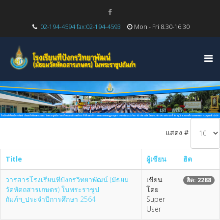
02-194-4594 fax:02-194-4593
Mon - Fri 8.30-16.30
แสดง #
Title
ผู้เขียน
ฮิต
วารสารโรงเรียนทีปังกรวิทยาพัฒน์ (มัธยม
เขียน
ฮิต: 2288
วัดหัตถสารเกษตร) ในพระราชูป
โดย
ถัมภ์ฯ_ประจำปีการศึกษา 2564
Super
User